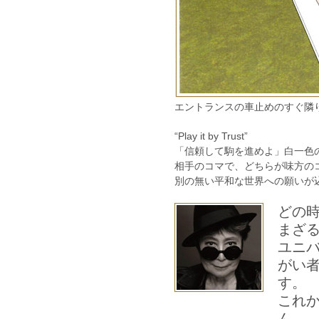
エントランスの車止めのすぐ隣
“Play it by Trust”
「信頼して駒を進めよ」白一色
相手のコマで、どちらが味方の
別の無い平和な世界への願いが
どの
まざ
ユニ
がい
す。
これ
ん。