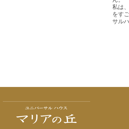
私は
をす
サル